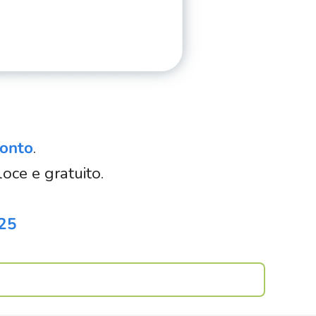
conto
.
oce e gratuito.
025