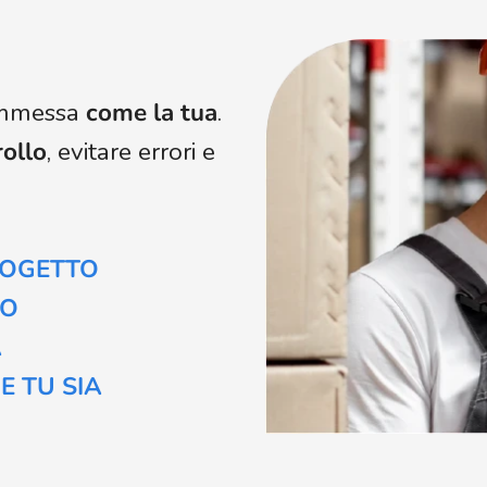
commessa
come la tua
.
rollo
, evitare errori e
ROGETTO
LO
A
 TU SIA