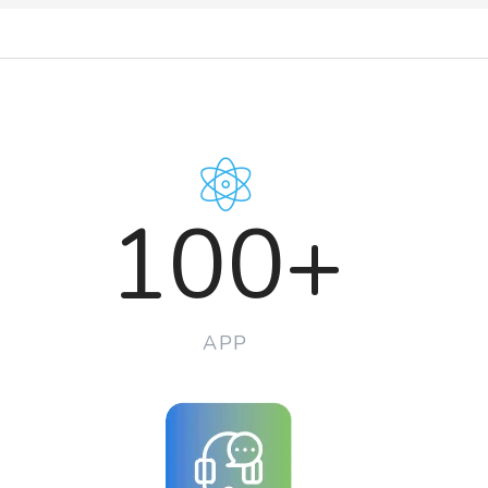
100+
APP