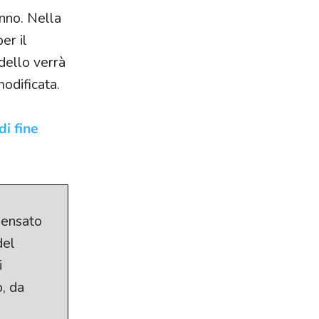
anno. Nella
er il
odello verrà
modificata.
di fine
pensato
del
i
o, da