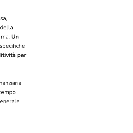
ssa,
 della
lema.
Un
specifiche
itività per
nanziaria
n tempo
 generale