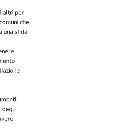
 altri per
i comuni che
a una sfida.
tenere
omento
liazione
umenti.
 degli
avere