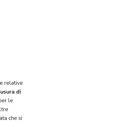
e relative
iusura di
per le
ltre
ata che si