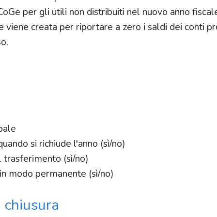
oGe per gli utili non distribuiti nel nuovo anno fiscal
viene creata per riportare a zero i saldi dei conti pro
so.
pale
quando si richiude l'anno (sì/no)
l trasferimento (sì/no)
 in modo permanente (sì/no)
i chiusura