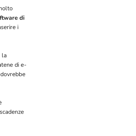
 molto
ftware di
serire i
 la
atene di e-
e dovrebbe
è
e scadenze