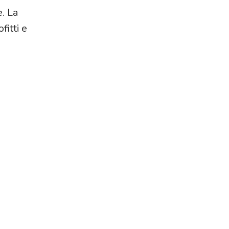
e. La
fitti e