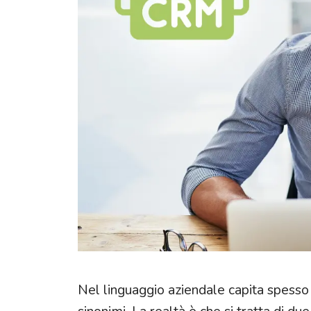
Punto vendita
Assistenza post vendita
Nel linguaggio aziendale capita spess