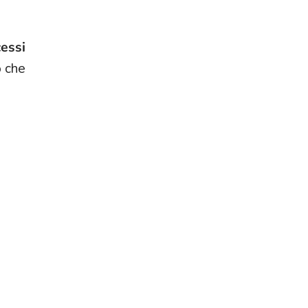
cessi
o che