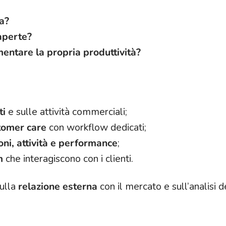
ra?
aperte?
ntare la propria produttività?
ti
e sulle attività commerciali;
tomer care
con workflow dedicati;
oni, attività e performance
;
m
che interagiscono con i clienti.
sulla
relazione esterna
con il mercato e sull’analisi d