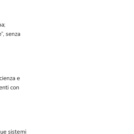
ma;
e”, senza
icienza e
enti con
due sistemi