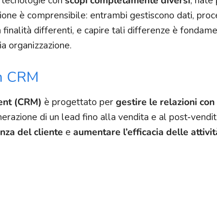
ue tecnologie con
scopi completamente diversi
, nate
ione è comprensibile: entrambi gestiscono dati, proc
n finalità differenti, e capire tali differenze è fondam
ria organizzazione.
un CRM
ent (CRM)
è progettato per
gestire le relazioni con i
nerazione di un lead fino alla vendita e al post‑vendita
nza del cliente
e
aumentare l’efficacia delle attivit