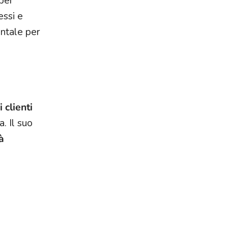
 per
essi e
entale per
 clienti
. Il suo
à