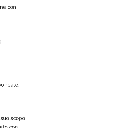
one con
i
o reale.
Il suo scopo
cato con