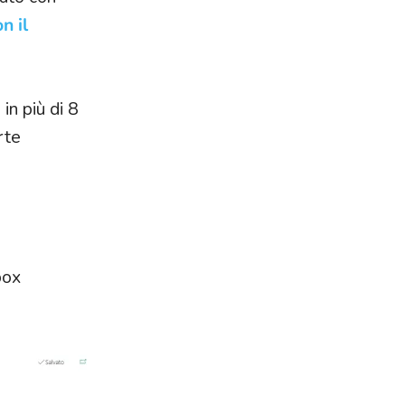
n il
, in più di 8
rte
box