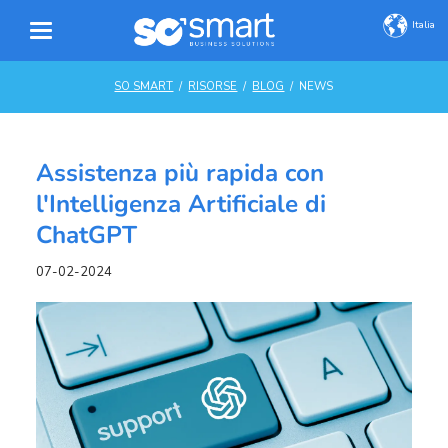
Italia
SO SMART
RISORSE
BLOG
NEWS
Assistenza più rapida con
l'Intelligenza Artificiale di
ChatGPT
07-02-2024