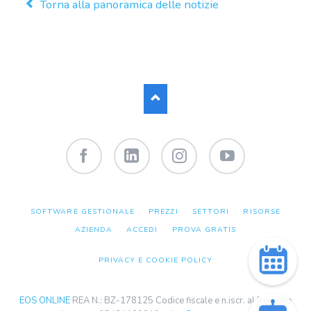
Torna alla panoramica delle notizie
Facebook
LinkedIn
Instagram
YouTube
SALTA
SOFTWARE GESTIONALE
PREZZI
SETTORI
RISORSE
LA
NAVIGAZIONE
AZIENDA
ACCEDI
PROVA GRATIS
PRIVACY E COOKIE POLICY
EOS ONLINE
REA N.: BZ-178125 Codice fiscale e n.iscr. al Registro