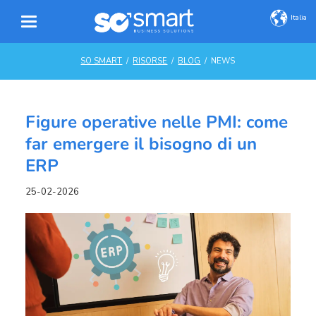
Italia
SO SMART
RISORSE
BLOG
NEWS
Figure operative nelle PMI: come
far emergere il bisogno di un
ERP
25-02-2026