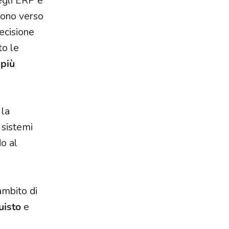
negli ERP è
ngono verso
ecisione
to le
 più
 la
 sistemi
o al
ambito di
uisto
e