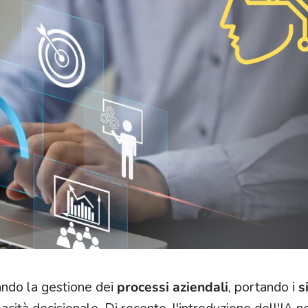
ando la gestione dei
processi aziendali
, portando i
s