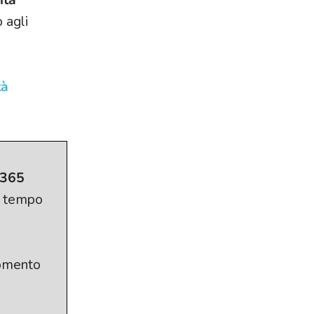
 agli
tà
 365
in tempo
momento