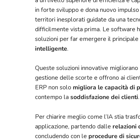
a un livello superiore di efficienza e ca
in forte sviluppo e dona nuovo impulso 
territori inesplorati guidate da una te
difficilmente vista prima. Le software 
soluzioni per far emergere il principale
intelligente
.
Queste soluzioni innovative migliorano 
gestione delle scorte e offrono ai client
ERP non solo
migliora le capacità di 
contempo la
soddisfazione dei clienti
.
Per chiarire meglio come l’IA stia tras
applicazione, partendo dalle
relazioni c
concludendo con le
procedure di sicu