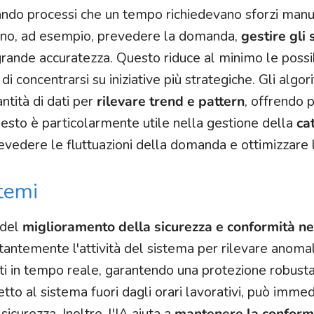
cando processi che un tempo richiedevano sforzi manu
ssono, ad esempio, prevedere la domanda,
gestire gli 
grande accuratezza. Questo riduce al minimo le possib
 concentrarsi su iniziative più strategiche. Gli algori
ntità di dati per
rilevare trend e pattern
, offrendo p
uesto è particolarmente utile nella gestione della
ca
revedere le fluttuazioni della domanda e ottimizzare l
stemi
 del
miglioramento della sicurezza e conformità ne
stantemente l'attività del sistema per rilevare anoma
ati in tempo reale, garantendo una protezione robust
etto al sistema fuori dagli orari lavorativi, può imm
sicurezza. Inoltre, l'IA aiuta a
mantenere la conform