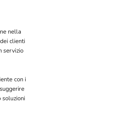
one nella
dei clienti
n servizio
iente con i
 suggerire
 soluzioni