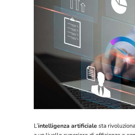
Punto vendita
Assistenza post vendita
L’
intelligenza artificiale
sta rivoluzion