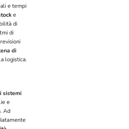
ali e tempi
stock
e
ilità di
tmi di
revisioni
tena di
a logistica.
i sistemi
lie e
a. Ad
ediatamente
ità