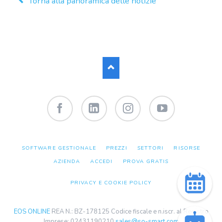
Torna alla panoramica delle notizie
Facebook
LinkedIn
Instagram
YouTube
SALTA
SOFTWARE GESTIONALE
PREZZI
SETTORI
RISORSE
LA
NAVIGAZIONE
AZIENDA
ACCEDI
PROVA GRATIS
PRIVACY E COOKIE POLICY
EOS ONLINE
REA N.: BZ-178125 Codice fiscale e n.iscr. al Registro
Imprese: 02431190210
sales@so-smart.com