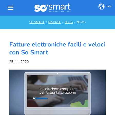
Italia
SO SMART
RISORSE
BLOG
NEWS
Fatture elettroniche facili e veloci
con So Smart
25-11-2020