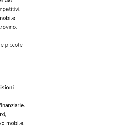
endali
petitivi.
 mobile
trovino.
le piccole
isioni
inanziarie.
rd,
ivo mobile.