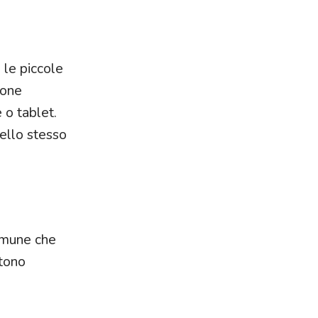
 le piccole
ione
 o tablet.
ello stesso
omune che
ntono
e