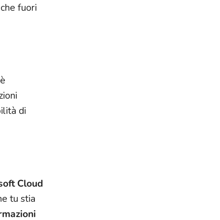
 che fuori
 è
zioni
lità di
soft Cloud
he tu stia
ormazioni