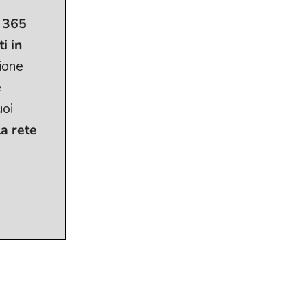
 365
i in
ione
e
uoi
la rete