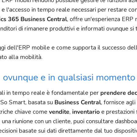
 ERP mobili rendono possibile gestire le funzioni azi
tà e l'accesso in tempo reale necessari per restare com
cs 365 Business Central
, offre un'esperienza ERP
ditori di rimanere produttivi e informati ovunque si 
ggi dell'ERP mobile e come supporta il successo del
to alla mobilità.
li ovunque e in qualsiasi momento
ndali in tempo reale è fondamentale per
prendere dec
i So Smart, basata su
Business Central
, fornisce agli
triche chiave come
vendite
,
inventario
e prestazioni f
 una riunione con un cliente, puoi consultare dashboa
cisioni basate sui dati direttamente dal tuo disposit