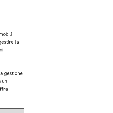
mobili
gestire la
ni
na gestione
n un
ffra