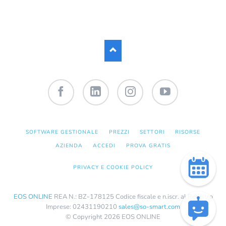
Facebook
LinkedIn
Instagram
YouTube
SALTA
SOFTWARE GESTIONALE
PREZZI
SETTORI
RISORSE
LA
NAVIGAZIONE
AZIENDA
ACCEDI
PROVA GRATIS
PRIVACY E COOKIE POLICY
EOS ONLINE
REA N.: BZ-178125 Codice fiscale e n.iscr. al Registro
Imprese: 02431190210
sales@so-smart.com
© Copyright 2026 EOS ONLINE