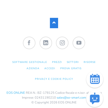
dell’informativa completa si rimanda
a: privacy policy.
Facebook
LinkedIn
Instagram
YouTube
SALTA
SOFTWARE GESTIONALE
PREZZI
SETTORI
RISORSE
LA
NAVIGAZIONE
AZIENDA
ACCEDI
PROVA GRATIS
PRIVACY E COOKIE POLICY
EOS ONLINE
REA N.: BZ-178125 Codice fiscale e n.iscr. al Registro
Imprese: 02431190210
sales@so-smart.com
© Copyright 2026 EOS ONLINE