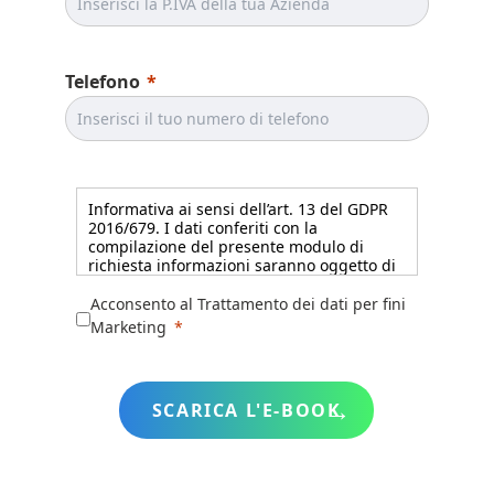
Telefono
Informativa ai sensi dell’art. 13 del GDPR
2016/679. I dati conferiti con la
compilazione del presente modulo di
richiesta informazioni saranno oggetto di
trattamento cartaceo ed informatizzato. I
Suoi dati saranno utilizzati esclusivamente
Acconsento al Trattamento dei dati per fini
per dare risposta alle sue specifiche
Marketing
richieste. I Suoi dati potranno essere
utilizzati anche per l’invio di materiale
pubblicitario e di marketing, non saranno
però comunicati né diffusi a soggetti terzi.
SCARICA L'E-BOOK
Titolare del trattamento è Gruppo EOS
Solutions, cui potrà rivolgersi per
l’esercizio dei Suoi diritti, tra cui rientrano
il diritto d’accesso ai dati, d’integrazione,
rettifica e cancellazione. Per la visione