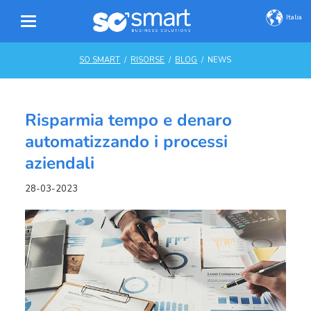
Italia
SO SMART
RISORSE
BLOG
NEWS
Risparmia tempo e denaro
automatizzando i processi
aziendali
28-03-2023