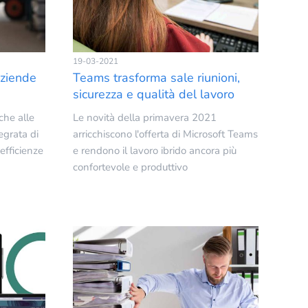
19-03-2021
aziende
Teams trasforma sale riunioni,
sicurezza e qualità del lavoro
he alle
Le novità della primavera 2021
egrata di
arricchiscono l'offerta di Microsoft Teams
nefficienze
e rendono il lavoro ibrido ancora più
confortevole e produttivo