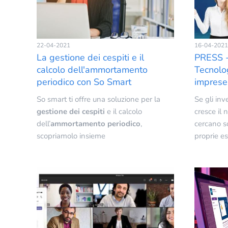
Punto vendita
Assistenza post vendita
22-04-2021
16-04-2021
La gestione dei cespiti e il
PRESS 
calcolo dell'ammortamento
Tecnolo
periodico con So Smart
imprese 
So smart ti offre una soluzione per la
Se gli inv
gestione dei cespiti
e il calcolo
cresce il
dell’
ammortamento periodico
,
cercano so
scopriamolo insieme
proprie e