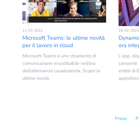
11-03-2021
18-02-2021
Microsoft Teams: le ultime novità
Dynamic
per il lavoro in cloud
ora inte
Microsoft Teams è uno strumento di
L'app, dis
comunicazione insostituibile nell'era
consente a
dell'alternanza casa/azienda. Scopri le
entità di 
ultime novità
approfondi
Primo
P