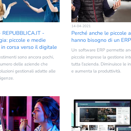
14-04-2021
- REPUBBLICA.IT -
Perché anche le piccole 
gia: piccole e medie
hanno bisogno di un ERP
in corsa verso il digitale
Un software ERP permette anc
estimenti sono ancora pochi,
piccole imprese la gestione int
 numero delle aziende che
tutta l'azienda. Diminuisce le i
luzioni gestionali adatte alle
e aumenta la produttività.
sigenze.