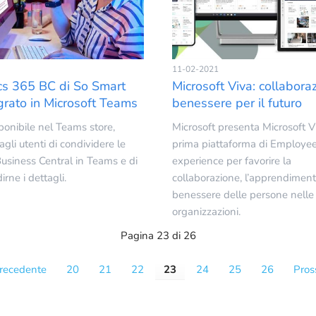
11-02-2021
s 365 BC di So Smart
Microsoft Viva: collabora
grato in Microsoft Teams
benessere per il futuro
ponibile nel Teams store,
Microsoft presenta Microsoft Vi
gli utenti di condividere le
prima piattaforma di Employe
Business Central in Teams e di
experience per favorire la
rne i dettagli.
collaborazione, l’apprendimento
benessere delle persone nelle
organizzazioni.
Pagina 23 di 26
recedente
20
21
22
23
24
25
26
Pros