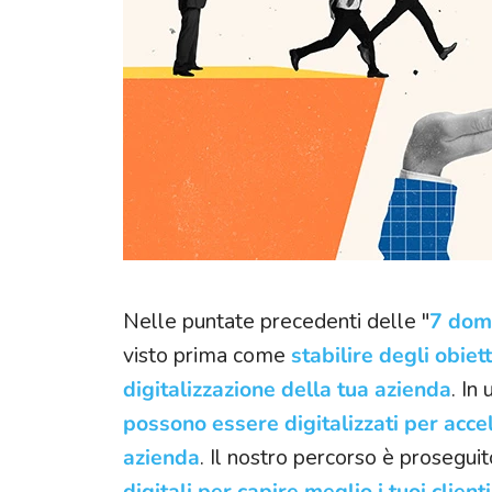
Punto vendita
Assistenza post vendita
Nelle puntate precedenti delle "
7 doma
visto prima come
stabilire degli obiett
digitalizzazione della tua azienda
. In
possono essere digitalizzati per acce
azienda
. Il nostro percorso è proseguit
digitali per capire meglio i tuoi clienti