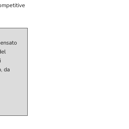
competitive
pensato
del
i
o, da