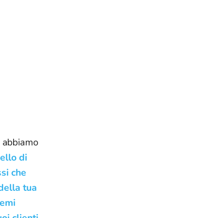
" abbiamo
ello di
si che
della tua
temi
oi clienti