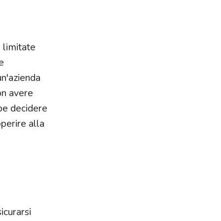
 limitate
e
un'azienda
on avere
bbe decidere
perire alla
icurarsi