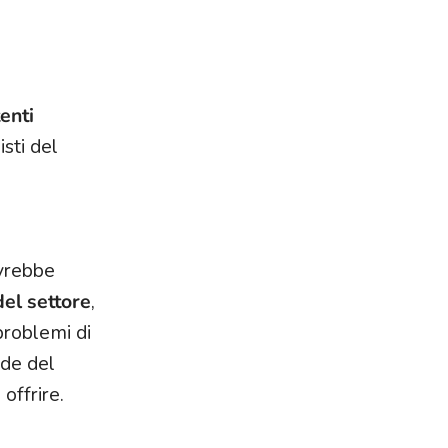
tenti
isti del
ovrebbe
del settore
,
problemi di
ide del
offrire.