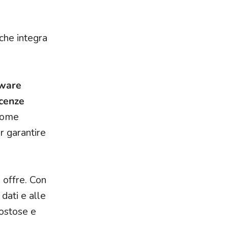
che integra
tware
icenze
 come
r garantire
 offre. Con
dati e alle
costose e