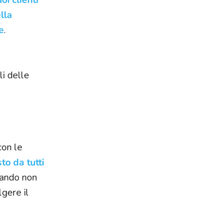
lla
e
.
i delle
con le
to da tutti
quando non
gere il