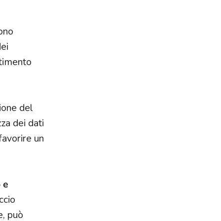
ono
ei
stimento
zione del
za dei dati
favorire un
 e
ccio
e, può