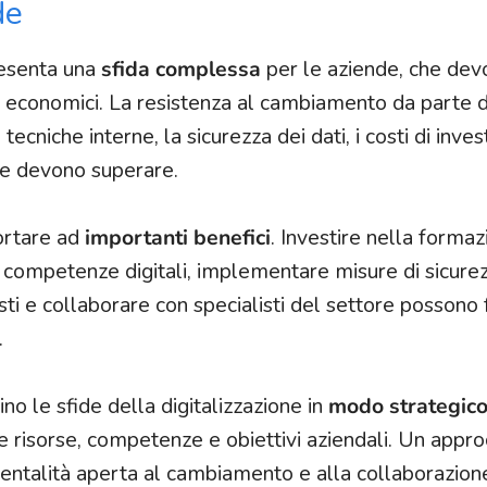
de
presenta una
sfida complessa
per le aziende, che dev
d economici. La resistenza al cambiamento da parte d
cniche interne, la sicurezza dei dati, i costi di inve
ese devono superare.
portare ad
importanti benefici
. Investire nella forma
competenze digitali, implementare misure di sicurez
ti e collaborare con specialisti del settore possono 
.
o le sfide della digitalizzazione in
modo strategico
e risorse, competenze e obiettivi aziendali. Un appro
ntalità aperta al cambiamento e alla collaborazion